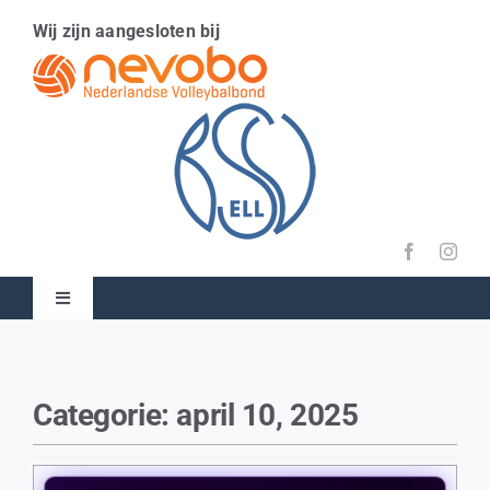
Ga
Wij zijn aangesloten bij
naar
inhoud
Toggle
Navigation
Home
Categorie: april 10, 2025
Nieuws