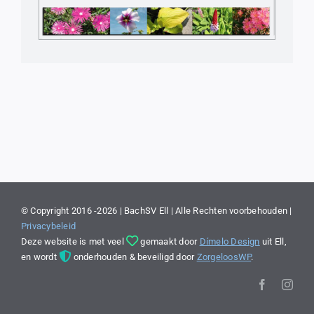
© Copyright 2016 -2026 | BachSV Ell | Alle Rechten voorbehouden |
Privacybeleid
Deze website is met veel
gemaakt door
Dímelo Design
uit Ell,
en wordt
onderhouden & beveiligd door
ZorgeloosWP
.