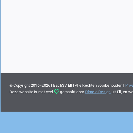
© Copyright 2016 -2026 | BachSV Ell | Alle Rechten voorbehouden |
Priv
Deze website is met veel
gemaakt door
Dímelo Design
uit Ell, en w