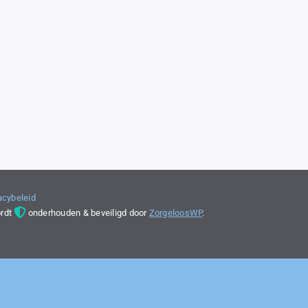
acybeleid
ordt
onderhouden & beveiligd door
ZorgeloosWP
.